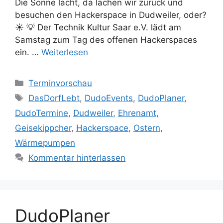
Die Sonne lacht, da lachen wir zurück und
besuchen den Hackerspace in Dudweiler, oder?
☀️ 💡 Der Technik Kultur Saar e.V. lädt am
Samstag zum Tag des offenen Hackerspaces
ein. …
Weiterlesen
Kategorien
Terminvorschau
Schlagwörter
DasDorfLebt
,
DudoEvents
,
DudoPlaner
,
DudoTermine
,
Dudweiler
,
Ehrenamt
,
Geisekippcher
,
Hackerspace
,
Ostern
,
Wärmepumpen
Kommentar hinterlassen
DudoPlaner