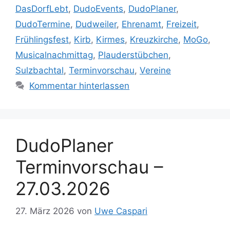
DasDorfLebt
,
DudoEvents
,
DudoPlaner
,
DudoTermine
,
Dudweiler
,
Ehrenamt
,
Freizeit
,
Frühlingsfest
,
Kirb
,
Kirmes
,
Kreuzkirche
,
MoGo
,
Musicalnachmittag
,
Plauderstübchen
,
Sulzbachtal
,
Terminvorschau
,
Vereine
Kommentar hinterlassen
DudoPlaner
Terminvorschau –
27.03.2026
27. März 2026
von
Uwe Caspari