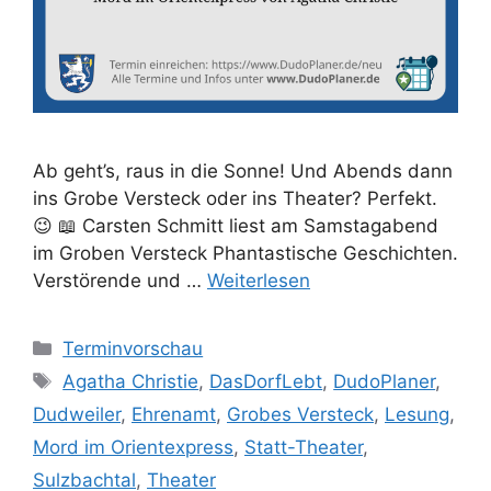
Ab geht’s, raus in die Sonne! Und Abends dann
ins Grobe Versteck oder ins Theater? Perfekt.
😉 📖 Carsten Schmitt liest am Samstagabend
im Groben Versteck Phantastische Geschichten.
Verstörende und …
Weiterlesen
Kategorien
Terminvorschau
Schlagwörter
Agatha Christie
,
DasDorfLebt
,
DudoPlaner
,
Dudweiler
,
Ehrenamt
,
Grobes Versteck
,
Lesung
,
Mord im Orientexpress
,
Statt-Theater
,
Sulzbachtal
,
Theater