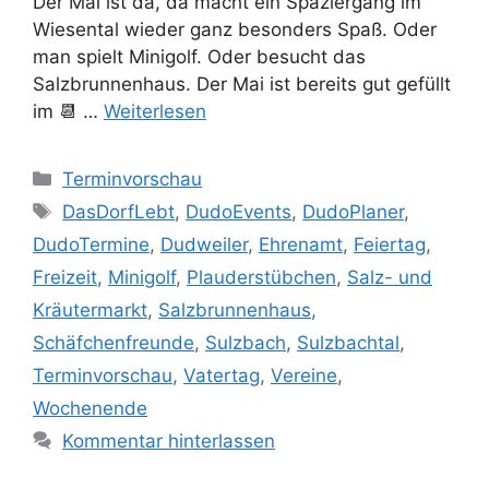
Der Mai ist da, da macht ein Spaziergang im
Wiesental wieder ganz besonders Spaß. Oder
man spielt Minigolf. Oder besucht das
Salzbrunnenhaus. Der Mai ist bereits gut gefüllt
im 📆 …
Weiterlesen
Kategorien
Terminvorschau
Schlagwörter
DasDorfLebt
,
DudoEvents
,
DudoPlaner
,
DudoTermine
,
Dudweiler
,
Ehrenamt
,
Feiertag
,
Freizeit
,
Minigolf
,
Plauderstübchen
,
Salz- und
Kräutermarkt
,
Salzbrunnenhaus
,
Schäfchenfreunde
,
Sulzbach
,
Sulzbachtal
,
Terminvorschau
,
Vatertag
,
Vereine
,
Wochenende
Kommentar hinterlassen