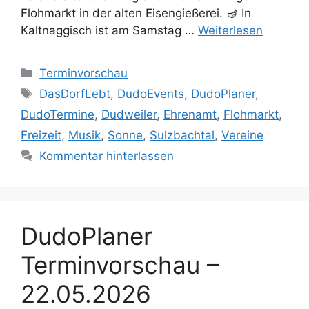
Flohmarkt in der alten Eisengießerei. 🪔 In
Kaltnaggisch ist am Samstag …
Weiterlesen
Kategorien
Terminvorschau
Schlagwörter
DasDorfLebt
,
DudoEvents
,
DudoPlaner
,
DudoTermine
,
Dudweiler
,
Ehrenamt
,
Flohmarkt
,
Freizeit
,
Musik
,
Sonne
,
Sulzbachtal
,
Vereine
Kommentar hinterlassen
DudoPlaner
Terminvorschau –
22.05.2026