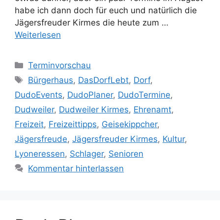
habe ich dann doch für euch und natürlich die
Jägersfreuder Kirmes die heute zum …
Weiterlesen
Kategorien
Terminvorschau
Schlagwörter
Bürgerhaus
,
DasDorfLebt
,
Dorf
,
DudoEvents
,
DudoPlaner
,
DudoTermine
,
Dudweiler
,
Dudweiler Kirmes
,
Ehrenamt
,
Freizeit
,
Freizeittipps
,
Geisekippcher
,
Jägersfreude
,
Jägersfreuder Kirmes
,
Kultur
,
Lyoneressen
,
Schlager
,
Senioren
Kommentar hinterlassen