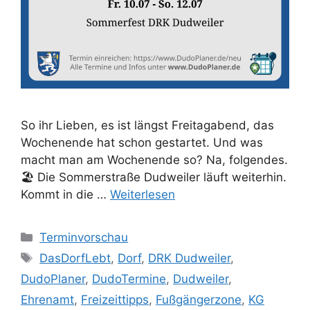
So ihr Lieben, es ist längst Freitagabend, das
Wochenende hat schon gestartet. Und was
macht man am Wochenende so? Na, folgendes.
🏖️ Die Sommerstraße Dudweiler läuft weiterhin.
Kommt in die …
Weiterlesen
Kategorien
Terminvorschau
Schlagwörter
DasDorfLebt
,
Dorf
,
DRK Dudweiler
,
DudoPlaner
,
DudoTermine
,
Dudweiler
,
Ehrenamt
,
Freizeittipps
,
Fußgängerzone
,
KG