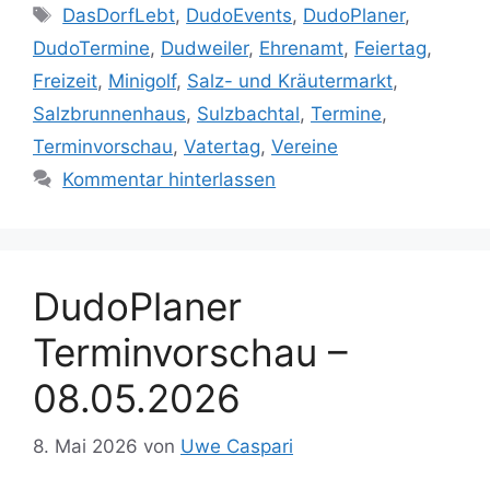
Schlagwörter
DasDorfLebt
,
DudoEvents
,
DudoPlaner
,
DudoTermine
,
Dudweiler
,
Ehrenamt
,
Feiertag
,
Freizeit
,
Minigolf
,
Salz- und Kräutermarkt
,
Salzbrunnenhaus
,
Sulzbachtal
,
Termine
,
Terminvorschau
,
Vatertag
,
Vereine
Kommentar hinterlassen
DudoPlaner
Terminvorschau –
08.05.2026
8. Mai 2026
von
Uwe Caspari