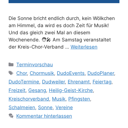
Die Sonne bricht endlich durch, kein Wölkchen
am Himmel, da wird es doch Zeit für Musik!
Und das gleich zwei Mal an diesem
Wochenende. 🧑‍🎤 Am Samstag veranstaltet
der Kreis-Chor-Verband …
Weiterlesen
Kategorien
Terminvorschau
Schlagwörter
Chor
,
Chormusik
,
DudoEvents
,
DudoPlaner
,
DudoTermine
,
Dudweiler
,
Ehrenamt
,
Feiertag
,
Freizeit
,
Gesang
,
Heilig-Geist-Kirche
,
Kreischorverband
,
Musik
,
Pfingsten
,
Schalmeien
,
Sonne
,
Vereine
Kommentar hinterlassen