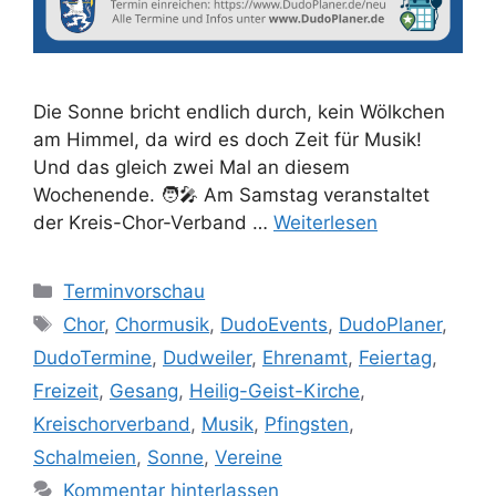
Die Sonne bricht endlich durch, kein Wölkchen
am Himmel, da wird es doch Zeit für Musik!
Und das gleich zwei Mal an diesem
Wochenende. 🧑‍🎤 Am Samstag veranstaltet
der Kreis-Chor-Verband …
Weiterlesen
Kategorien
Terminvorschau
Schlagwörter
Chor
,
Chormusik
,
DudoEvents
,
DudoPlaner
,
DudoTermine
,
Dudweiler
,
Ehrenamt
,
Feiertag
,
Freizeit
,
Gesang
,
Heilig-Geist-Kirche
,
Kreischorverband
,
Musik
,
Pfingsten
,
Schalmeien
,
Sonne
,
Vereine
Kommentar hinterlassen