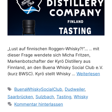
„Lust auf finnischen Roggen-Whisky?!“… .. mit
dieser Frage wendete sich Micha Fritzen,
Markenbotschafter der Kyrö Distillery aus
Finnland, an den Buena Whisky Social Club e.V.
(kurz BWSC). Kyrö stellt Whisky …
Weiterlesen
Schlagwörter
BuenaWhiskySocialClub
,
Dudweiler
,
Saarbrücken
,
Sulzbach
,
Tasting
,
Whisky
Kommentar hinterlassen