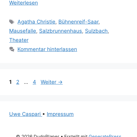
Weiterlesen
Schlagwörter
Agatha Christie
,
Bühnenreif-Saar
,
Mausefalle
,
Salzbrunnenhaus
,
Sulzbach
,
Theater
Kommentar hinterlassen
Seite
Seite
Seite
1
2
…
4
Weiter
→
Uwe Caspari
▪
Impressum
© 2026 DudoPlaner
• Erstellt mit
GeneratePress