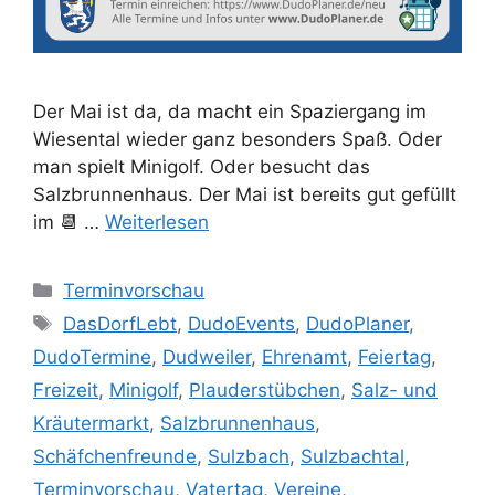
Der Mai ist da, da macht ein Spaziergang im
Wiesental wieder ganz besonders Spaß. Oder
man spielt Minigolf. Oder besucht das
Salzbrunnenhaus. Der Mai ist bereits gut gefüllt
im 📆 …
Weiterlesen
Kategorien
Terminvorschau
Schlagwörter
DasDorfLebt
,
DudoEvents
,
DudoPlaner
,
DudoTermine
,
Dudweiler
,
Ehrenamt
,
Feiertag
,
Freizeit
,
Minigolf
,
Plauderstübchen
,
Salz- und
Kräutermarkt
,
Salzbrunnenhaus
,
Schäfchenfreunde
,
Sulzbach
,
Sulzbachtal
,
Terminvorschau
,
Vatertag
,
Vereine
,