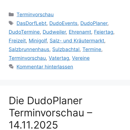
Kategorien
Terminvorschau
Schlagwörter
DasDorfLebt
,
DudoEvents
,
DudoPlaner
,
DudoTermine
,
Dudweiler
,
Ehrenamt
,
Feiertag
,
Freizeit
,
Minigolf
,
Salz- und Kräutermarkt
,
Salzbrunnenhaus
,
Sulzbachtal
,
Termine
,
Terminvorschau
,
Vatertag
,
Vereine
Kommentar hinterlassen
Die DudoPlaner
Terminvorschau –
14.11.2025