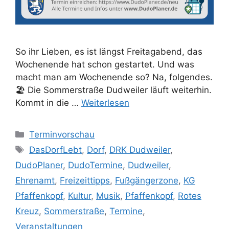
So ihr Lieben, es ist längst Freitagabend, das
Wochenende hat schon gestartet. Und was
macht man am Wochenende so? Na, folgendes.
🏖️ Die Sommerstraße Dudweiler läuft weiterhin.
Kommt in die …
Weiterlesen
Kategorien
Terminvorschau
Schlagwörter
DasDorfLebt
,
Dorf
,
DRK Dudweiler
,
DudoPlaner
,
DudoTermine
,
Dudweiler
,
Ehrenamt
,
Freizeittipps
,
Fußgängerzone
,
KG
Pfaffenkopf
,
Kultur
,
Musik
,
Pfaffenkopf
,
Rotes
Kreuz
,
Sommerstraße
,
Termine
,
Veranstaltungen