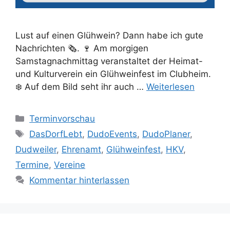
Lust auf einen Glühwein? Dann habe ich gute
Nachrichten 🗞️. 🍷 Am morgigen
Samstagnachmittag veranstaltet der Heimat-
und Kulturverein ein Glühweinfest im Clubheim.
❄️ Auf dem Bild seht ihr auch …
Weiterlesen
Kategorien
Terminvorschau
Schlagwörter
DasDorfLebt
,
DudoEvents
,
DudoPlaner
,
Dudweiler
,
Ehrenamt
,
Glühweinfest
,
HKV
,
Termine
,
Vereine
Kommentar hinterlassen