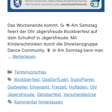
Das Wochenende kommt. 🥳 🍻 Am Samstag
feiert der OIV Jägersfreude Bockbierfest auf
dem Schulhof in Jägersfreude. Mit
Kinderschminken durch die Showtanzgruppe
Dance Community. 🧚 🥘 Am Sonntag kann man
…
Weiterlesen
Kategorien
Terminvorschau
Schlagwörter
Bockbierfest
,
DasDorfLebt
,
DudoPlaner
,
Dudweiler
,
Ehrenamt
,
Freizeit
,
Hofladen
,
OIV
Jägersfreude
,
Oktoberfest
,
Verschenkbörse
Kommentar hinterlassen