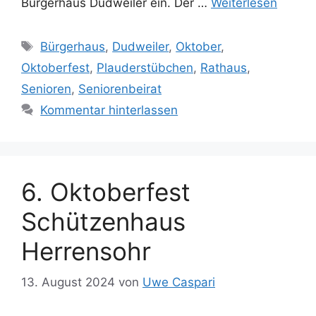
Bürgerhaus Dudweiler ein. Der …
Weiterlesen
Schlagwörter
Bürgerhaus
,
Dudweiler
,
Oktober
,
Oktoberfest
,
Plauderstübchen
,
Rathaus
,
Senioren
,
Seniorenbeirat
Kommentar hinterlassen
6. Oktoberfest
Schützenhaus
Herrensohr
13. August 2024
von
Uwe Caspari