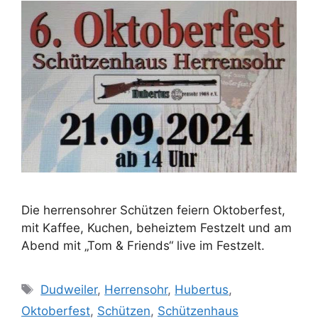
Die herrensohrer Schützen feiern Oktoberfest,
mit Kaffee, Kuchen, beheiztem Festzelt und am
Abend mit „Tom & Friends“ live im Festzelt.
Schlagwörter
Dudweiler
,
Herrensohr
,
Hubertus
,
Oktoberfest
,
Schützen
,
Schützenhaus