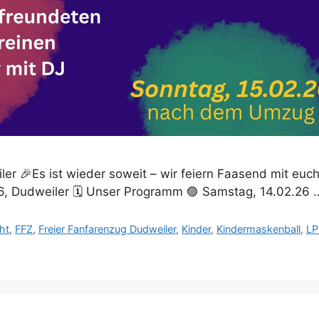
r 🎉Es ist wieder soweit – wir feiern Faasend mit euc
6, Dudweiler 🗓 Unser Programm 🟣 Samstag, 14.02.26
ht
,
FFZ
,
Freier Fanfarenzug Dudweiler
,
Kinder
,
Kindermaskenball
,
LP