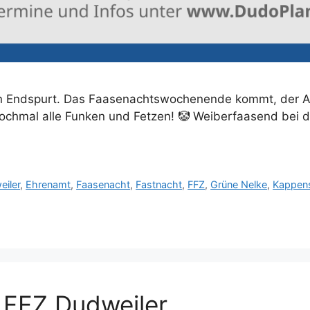
 den Endspurt. Das Faasenachtswochenende kommt, der A
 nochmal alle Funken und Fetzen! 🤡 Weiberfaasend bei 
eiler
,
Ehrenamt
,
Faasenacht
,
Fastnacht
,
FFZ
,
Grüne Nelke
,
Kappens
 FFZ Dudweiler