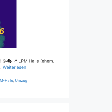
h! 🥳🎭 📍 LPM Halle (ehem.
 …
Weiterlesen
M-Halle
,
Umzug