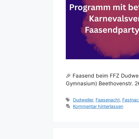
🎉 Faasend beim FFZ Dudweile
Gymnasium) Beethovenstr. 2
Schlagwörter
Dudweiler
,
Faasenacht
,
Fastnac
Kommentar hinterlassen