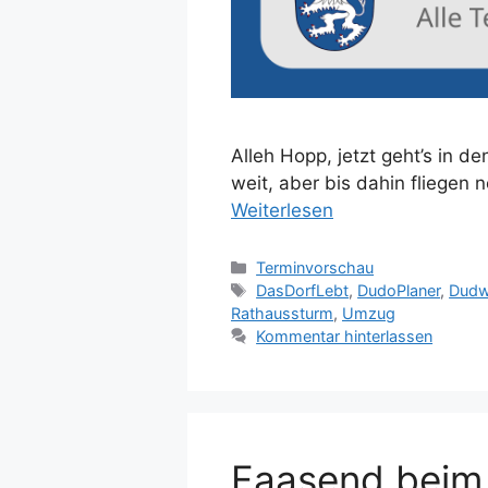
Alleh Hopp, jetzt geht’s in
weit, aber bis dahin fliegen
Weiterlesen
Kategorien
Terminvorschau
Schlagwörter
DasDorfLebt
,
DudoPlaner
,
Dudw
Rathaussturm
,
Umzug
Kommentar hinterlassen
Faasend beim