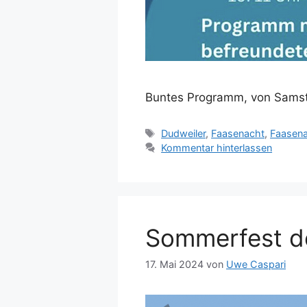
Buntes Programm, von Samst
Schlagwörter
Dudweiler
,
Faasenacht
,
Faasen
Kommentar hinterlassen
Sommerfest d
17. Mai 2024
von
Uwe Caspari