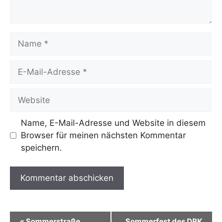
Name
E-
Mail-
Adresse
Website
Name, E-Mail-Adresse und Website in diesem
Browser für meinen nächsten Kommentar
speichern.
A
l
V
«
Sommerstraße
Sommerfest des DRK