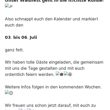
𝗨𝗻𝘀𝗲𝗿 𝗪𝗮𝗹𝗱𝗳𝗲𝘀𝘁 𝗴𝗲𝗵𝘁 𝗶𝗻 𝗱𝗶𝗲 𝗻ä𝗰𝗵𝘀𝘁𝗲 𝗥𝘂𝗻𝗱𝗲!
Also schnappt euch den Kalender und markiert
euch den
𝟬𝟯. 𝗯𝗶𝘀 𝟬𝟲. 𝗝𝘂𝗹𝗶
ganz fett.
Wir haben tolle Gäste eingeladen, die gemeinsam
mit uns die Tage gestalten und mit euch
ordentlich feiern werden.
Weitere Infos folgen in den kommenden Wochen.
Wir freuen uns schon jetzt darauf, mit euch zu