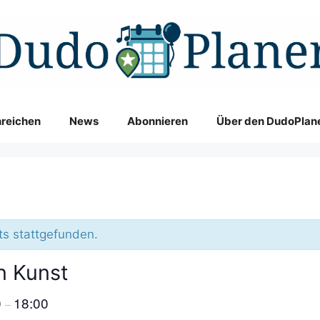
nreichen
News
Abonnieren
Über den DudoPlan
ts stattgefunden.
n Kunst
0
18:00
–