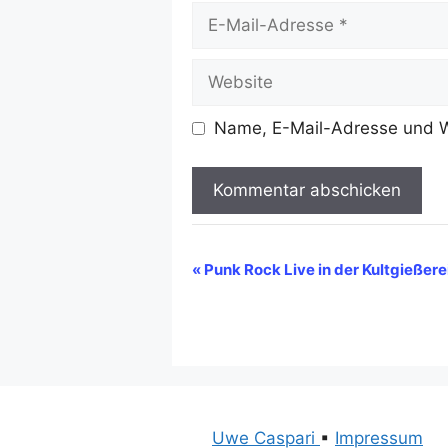
E-
Mail-
Adresse
Website
Name, E-Mail-Adresse und W
A
l
V
«
Punk Rock Live in der Kultgießere
t
e
e
r
r
n
a
a
n
t
i
s
Uwe Caspari
▪
Impressum