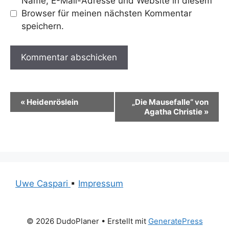
Name, E-Mail-Adresse und Website in diesem
Browser für meinen nächsten Kommentar
speichern.
A
l
V
«
Heidenröslein
„Die Mausefalle“ von
t
Agatha Christie
»
e
e
r
r
n
a
a
n
t
s
i
Uwe Caspari
▪
Impressum
v
t
e
a
:
© 2026 DudoPlaner
• Erstellt mit
GeneratePress