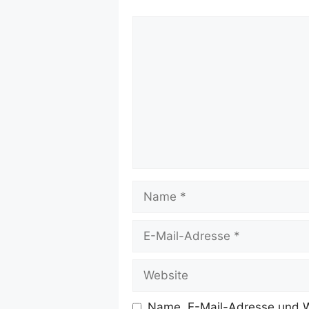
Kommentar
Name
E-
Mail-
Adresse
Website
Name, E-Mail-Adresse und W