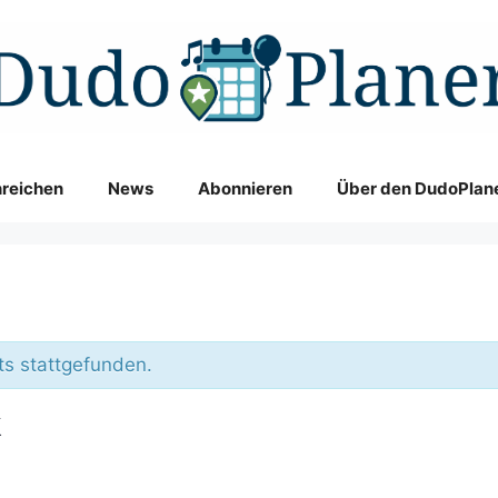
nreichen
News
Abonnieren
Über den DudoPlan
ts stattgefunden.
k