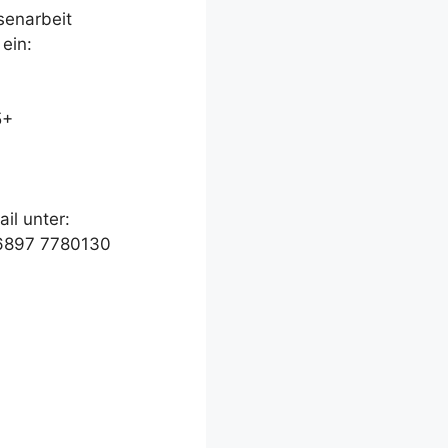
senarbeit
ein:
5+
l unter:
 6897 7780130