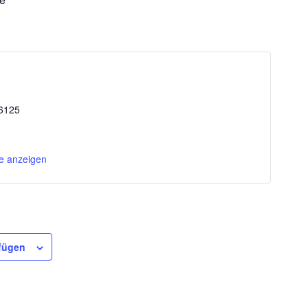
6125
te anzeigen
fügen