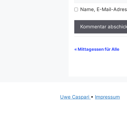
Name, E-Mail-Adres
A
l
V
«
Mittagessen für Alle
t
e
e
r
r
n
a
a
n
t
i
s
Uwe Caspari
▪
Impressum
v
t
e
a
: