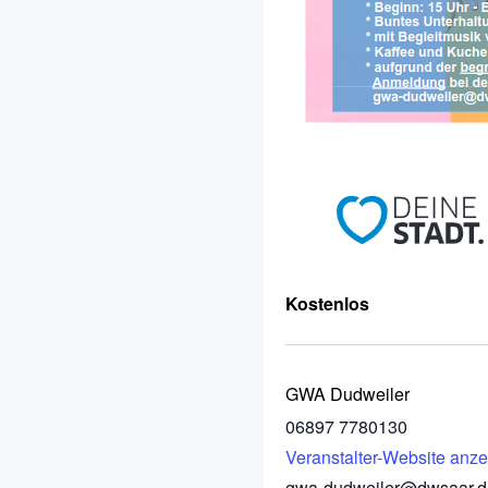
Kostenlos
GWA Dudweiler
06897 7780130
Veranstalter-Website anz
gwa-dudweiler@dwsaar.d