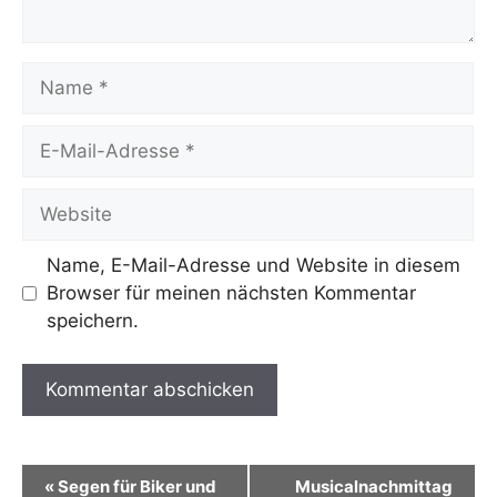
Name
E-
Mail-
Adresse
Website
Name, E-Mail-Adresse und Website in diesem
Browser für meinen nächsten Kommentar
speichern.
A
l
V
«
Segen für Biker und
Musicalnachmittag
t