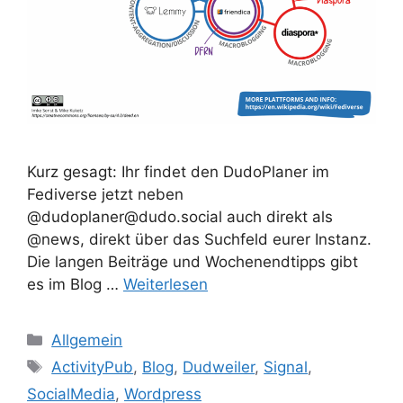
Kurz gesagt: Ihr findet den DudoPlaner im
Fediverse jetzt neben
@dudoplaner@dudo.social auch direkt als
@news, direkt über das Suchfeld eurer Instanz.
Die langen Beiträge und Wochenendtipps gibt
es im Blog …
Weiterlesen
Kategorien
Allgemein
Schlagwörter
ActivityPub
,
Blog
,
Dudweiler
,
Signal
,
SocialMedia
,
Wordpress