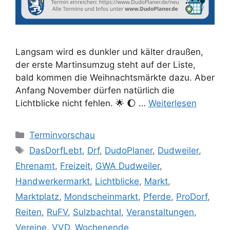
Langsam wird es dunkler und kälter draußen,
der erste Martinsumzug steht auf der Liste,
bald kommen die Weihnachtsmärkte dazu. Aber
Anfang November dürfen natürlich die
Lichtblicke nicht fehlen. 🌟 🌔 …
Weiterlesen
Kategorien
Terminvorschau
Schlagwörter
DasDorfLebt
,
Drf
,
DudoPlaner
,
Dudweiler
,
Ehrenamt
,
Freizeit
,
GWA Dudweiler
,
Handwerkermarkt
,
Lichtblicke
,
Markt
,
Marktplatz
,
Mondscheinmarkt
,
Pferde
,
ProDorf
,
Reiten
,
RuFV
,
Sulzbachtal
,
Veranstaltungen
,
Vereine
,
VVD
,
Wochenende