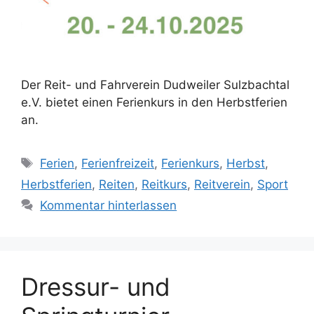
Der Reit- und Fahrverein Dudweiler Sulzbachtal
e.V. bietet einen Ferienkurs in den Herbstferien
an.
Schlagwörter
Ferien
,
Ferienfreizeit
,
Ferienkurs
,
Herbst
,
Herbstferien
,
Reiten
,
Reitkurs
,
Reitverein
,
Sport
Kommentar hinterlassen
Dressur- und