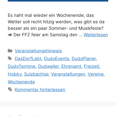
Es naht mal wieder ein Wochenende, das
Wetter soll recht hitzig werden, was gibt es da
besser als ein paar Sommer- und Musikfeste?
🎺 Der FFZ feier am Samstag den …
Weiterlesen
Kategorien
Veranstaltungshinweis
Schlagwörter
DasDorfLebt
,
DudoEvents
,
DudoPlaner
,
DudoTermine
,
Dudweiler
,
Ehrenamt
,
Freizeit
,
Hobby
,
Sulzbachtal
,
Veranstaltungen
,
Vereine
,
Wochenende
Kommentar hinterlassen