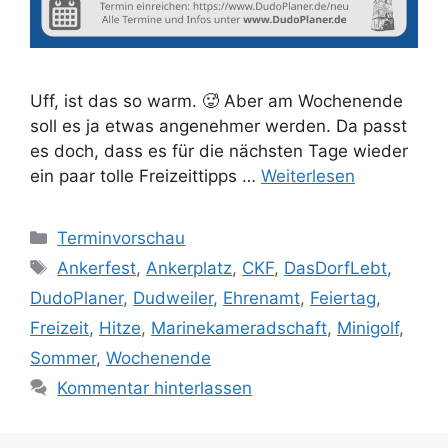
Uff, ist das so warm. 🥵 Aber am Wochenende
soll es ja etwas angenehmer werden. Da passt
es doch, dass es für die nächsten Tage wieder
ein paar tolle Freizeittipps …
Weiterlesen
Kategorien
Terminvorschau
Schlagwörter
Ankerfest
,
Ankerplatz
,
CKF
,
DasDorfLebt
,
DudoPlaner
,
Dudweiler
,
Ehrenamt
,
Feiertag
,
Freizeit
,
Hitze
,
Marinekameradschaft
,
Minigolf
,
Sommer
,
Wochenende
Kommentar hinterlassen