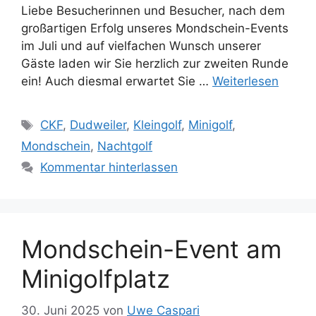
Liebe Besucherinnen und Besucher, nach dem
großartigen Erfolg unseres Mondschein-Events
im Juli und auf vielfachen Wunsch unserer
Gäste laden wir Sie herzlich zur zweiten Runde
ein! Auch diesmal erwartet Sie …
Weiterlesen
Schlagwörter
CKF
,
Dudweiler
,
Kleingolf
,
Minigolf
,
Mondschein
,
Nachtgolf
Kommentar hinterlassen
Mondschein-Event am
Minigolfplatz
30. Juni 2025
von
Uwe Caspari