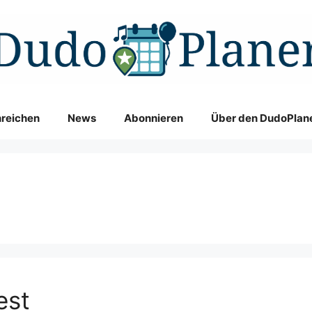
nreichen
News
Abonnieren
Über den DudoPlan
est