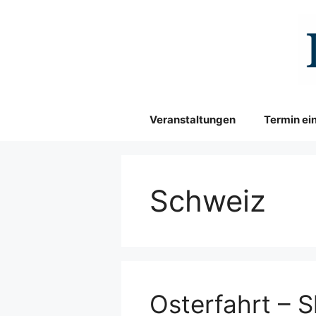
Zum
Inhalt
springen
Veranstaltungen
Termin ei
Schweiz
Osterfahrt – 