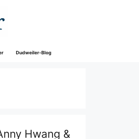
er
Dudweiler-Blog
t Anny Hwang &