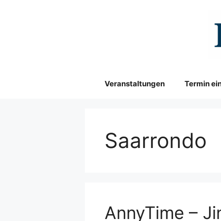
Zum
Inhalt
springen
Veranstaltungen
Termin ei
Saarrondo
AnnyTime – Jin