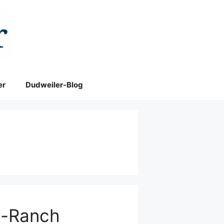
er
Dudweiler-Blog
u-Ranch