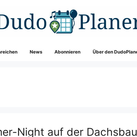
nreichen
News
Abonnieren
Über den DudoPlan
er-Night auf der Dachsba