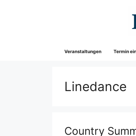
Zum
Inhalt
springen
Veranstaltungen
Termin ei
Linedance
Country Summ