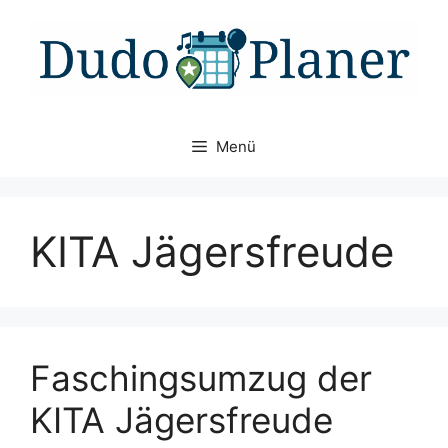
Zum
Inhalt
springen
Menü
KITA Jägersfreude
Faschingsumzug der
KITA Jägersfreude