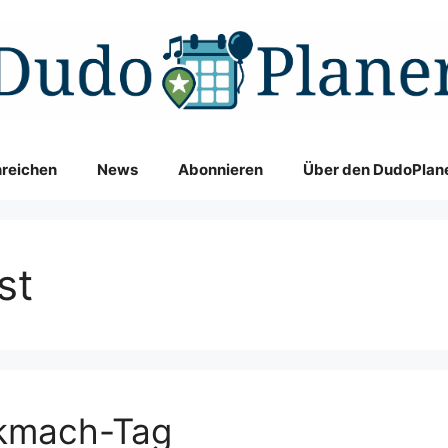
nreichen
News
Abonnieren
Über den DudoPlan
st
rkmach-Tag