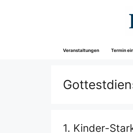
Zum
Inhalt
springen
Veranstaltungen
Termin ei
Gottestdien
1. Kinder-Sta