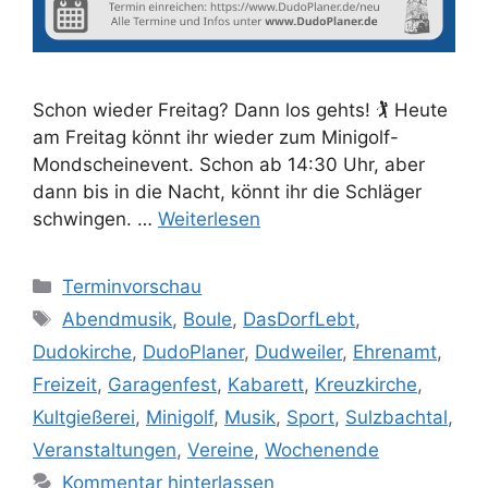
Schon wieder Freitag? Dann los gehts! 🏌️ Heute
am Freitag könnt ihr wieder zum Minigolf-
Mondscheinevent. Schon ab 14:30 Uhr, aber
dann bis in die Nacht, könnt ihr die Schläger
schwingen. …
Weiterlesen
Kategorien
Terminvorschau
Schlagwörter
Abendmusik
,
Boule
,
DasDorfLebt
,
Dudokirche
,
DudoPlaner
,
Dudweiler
,
Ehrenamt
,
Freizeit
,
Garagenfest
,
Kabarett
,
Kreuzkirche
,
Kultgießerei
,
Minigolf
,
Musik
,
Sport
,
Sulzbachtal
,
Veranstaltungen
,
Vereine
,
Wochenende
Kommentar hinterlassen