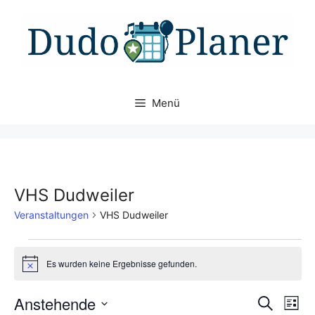
Zum
Inhalt
springen
Menü
VHS Dudweiler
Veranstaltungen
VHS Dudweiler
Veranstaltungen
Es wurden keine Ergebnisse gefunden.
H
i
n
V
Anstehende
V
S
w
L
e